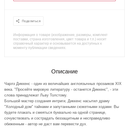
Поделиться
Информация о товаре (изображение, размеры, комплект
поставки, страна изготовления, цвет товара и т.п.) носит
справочный характер и основывается на доступных к
моменту публикации сведениях.
Описание
Чарлз Диккенс - один из величайших англоязычных прозаиков XIX
века. "Просейте мировую литературу - останется Диккенс", - эти
слова принадлежат Льву Толстому.
Большой мастер создания интриги, Диккенс насытил драму
"Холодный дом" тайнами и запутанными сюжетными ходами. Вы
будете плакать и смеяться буквально на одной странице,
сочувствовать и сострадать беззащитным и несправедливо
обиженным - автор не даст вам перевести дух.