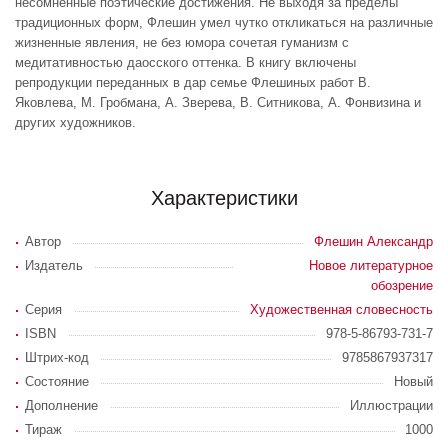
несомненные поэтические достижения. Не выходя за пределы
традиционных форм, Флешин умел чутко откликаться на различные
жизненные явления, не без юмора сочетая гуманизм с
медитативностью даосского оттенка. В книгу включены
репродукции переданных в дар семье Флешиных работ В.
Яковлева, М. Гробмана, А. Зверева, В. Ситникова, А. Фонвизина и
других художников.
Характеристики
Автор
Флешин Александр
Издатель
Новое литературное
обозрение
Серия
Художественная словесность
ISBN
978-5-86793-731-7
Штрих-код
9785867937317
Состояние
Новый
Дополнение
Иллюстрации
Тираж
1000