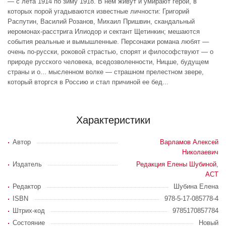
— с лета 1914 по зиму 1918. В нем живут и умирают герои, в
которых порой угадываются известные личности: Григорий
Распутин, Василий Розанов, Михаил Пришвин, скандальный
иеромонах-расстрига Илиодор и сектант Щетинкин; мешаются
события реальные и вымышленные. Персонажи романа любят —
очень по-русски, роковой страстью, спорят и философствуют — о
природе русского человека, вседозволенности, Ницше, будущем
страны и о... мысленном волке — страшном прелестном звере,
который вторгся в Россию и стал причиной ее бед...
Характеристики
Автор
Варламов Алексей
Николаевич
Издатель
Редакция Елены Шубиной
,
АСТ
Редактор
Шубина Елена
ISBN
978-5-17-085778-4
Штрих-код
9785170857784
Состояние
Новый