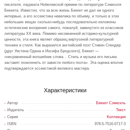
писателя, лауреата Нобелевской премии по литературе Сэмюэля
Беккета. Известно, что за всю жизнь Беккет не дал ни одного
интервью, а его эссеистика невелика по объему, и только в этих
небольших вещах сколько-нибудь последовательно изложены
эстетические воззрения самого, пожалуй, замкнутого из классиков
литературы XX века. Помимо несомненной историко-культурной
ценности, эта книга являет образец виртуозной литературной
техники и стиля. Как выразился английский поэт Стивен Спендер
(друг Уистена Одена и Иосифа Бродского), Беккет —
«несравненный волшебник слова… Стиль и музыка его письма
заставят позеленеть от зависти любого поэта». Эта оценка вполне
подтверждается эссеистикой великого мастера.
Характеристики
Автор
Беккет Сэмюэль
Издатель
Текст
Серия
Коллекция
ISBN
978-5-7516-0717-3