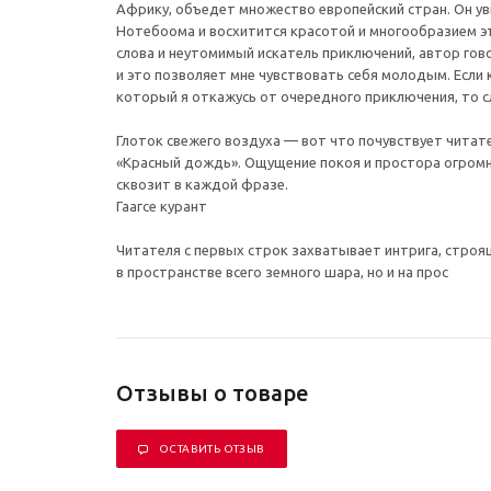
Африку, объедет множество европейский стран. Он у
Нотебоома и восхитится красотой и многообразием э
слова и неутомимый искатель приключений, автор гово
и это позволяет мне чувствовать себя молодым. Если к
который я откажусь от очередного приключения, то с
Глоток свежего воздуха — вот что почувствует читат
«Красный дождь». Ощущение покоя и простора огром
сквозит в каждой фразе.
Гаагсе курант
Читателя с первых строк захватывает интрига, строя
в пространстве всего земного шара, но и на прос
Отзывы о товаре
ОСТАВИТЬ ОТЗЫВ