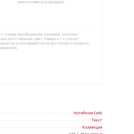
книга появится в продаже.
о товаре (изображение, размеры, комплект
рана изготовления, цвет товара и т.п.) носит
характер и основывается на доступных к моменту
сведениях.
Нотебоом Сейс
Текст
Коллекция