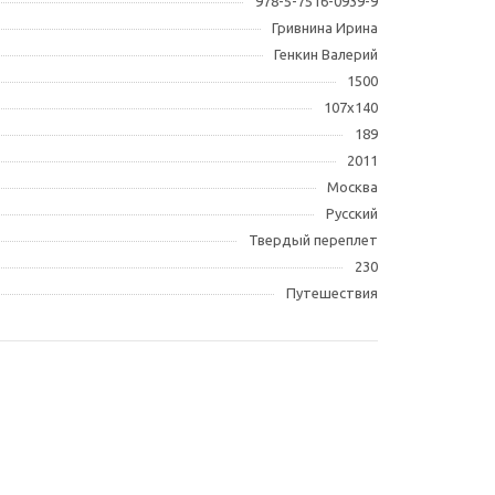
978-5-7516-0939-9
Гривнина Ирина
Генкин Валерий
1500
107х140
189
2011
Москва
Русский
Твердый переплет
230
Путешествия