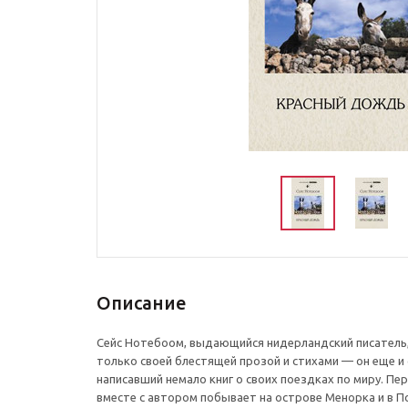
Описание
Сейс Нотебоом, выдающийся нидерландский писатель, 
только своей блестящей прозой и стихами — он еще и
написавший немало книг о своих поездках по миру. Пе
вместе с автором побывает на острове Менорка и в П