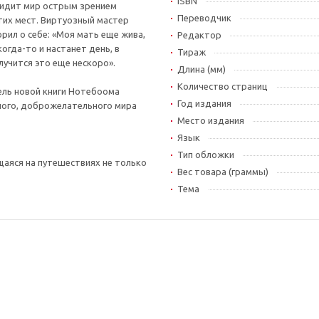
ISBN
видит мир острым зрением
Переводчик
тих мест. Виртуозный мастер
рил о себе: «Моя мать еще жива,
Редактор
огда-то и настанет день, в
Тираж
лучится это еще нескоро».
Длина (мм)
Количество страниц
ель новой книги Нотебоома
Год издания
ного, доброжелательного мира
Место издания
Язык
Тип обложки
щаяся на путешествиях не только
Вес товара (граммы)
Тема