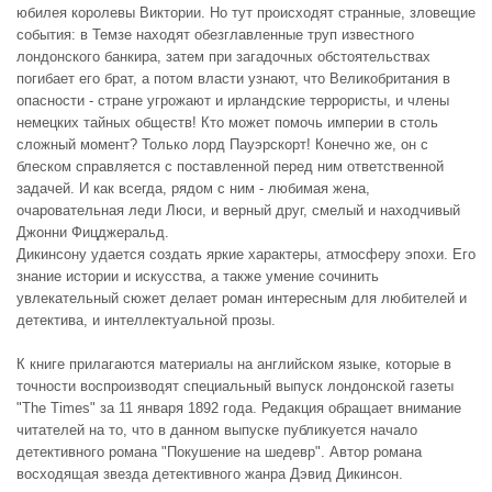
юбилея королевы Виктории. Но тут происходят странные, зловещие
события: в Темзе находят обезглавленные труп известного
лондонского банкира, затем при загадочных обстоятельствах
погибает его брат, а потом власти узнают, что Великобритания в
опасности - стране угрожают и ирландские террористы, и члены
немецких тайных обществ! Кто может помочь империи в столь
сложный момент? Только лорд Пауэрскорт! Конечно же, он с
блеском справляется с поставленной перед ним ответственной
задачей. И как всегда, рядом с ним - любимая жена,
очаровательная леди Люси, и верный друг, смелый и находчивый
Джонни Фицджеральд.
Дикинсону удается создать яркие характеры, атмосферу эпохи. Его
знание истории и искусства, а также умение сочинить
увлекательный сюжет делает роман интересным для любителей и
детектива, и интеллектуальной прозы.
К книге прилагаются материалы на английском языке, которые в
точности воспроизводят специальный выпуск лондонской газеты
"The Times" за 11 января 1892 года. Редакция обращает внимание
читателей на то, что в данном выпуске публикуется начало
детективного романа "Покушение на шедевр". Автор романа
восходящая звезда детективного жанра Дэвид Дикинсон.