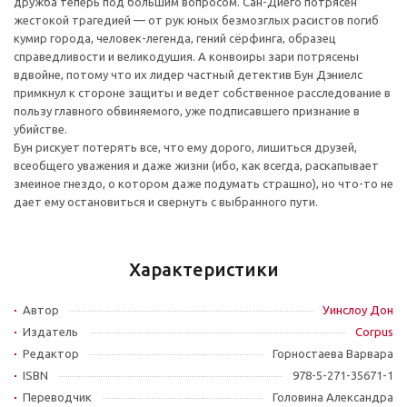
дружба теперь под большим вопросом. Сан-Диего потрясен
жестокой трагедией — от рук юных безмозглых расистов погиб
кумир города, человек-легенда, гений сёрфинга, образец
справедливости и великодушия. А конвоиры зари потрясены
вдвойне, потому что их лидер частный детектив Бун Дэниелс
примкнул к стороне защиты и ведет собственное расследование в
пользу главного обвиняемого, уже подписавшего признание в
убийстве.
Бун рискует потерять все, что ему дорого, лишиться друзей,
всеобщего уважения и даже жизни (ибо, как всегда, раскапывает
змеиное гнездо, о котором даже подумать страшно), но что-то не
дает ему остановиться и свернуть с выбранного пути.
Характеристики
Автор
Уинслоу Дон
Издатель
Corpus
Редактор
Горностаева Варвара
ISBN
978-5-271-35671-1
Переводчик
Головина Александра