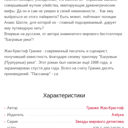
совершивший жуткие убийства, имитирующие древнегреческие
мифы. Да он и сам не уверен в своей невиновности… Как ему
выбраться из этого лабиринта? Быть может, лейтенант полиции
Анаис Шатле, для которой он - главный подозреваемый, дарует
ему путеводную нить?
Впервые на русском, от автора знаменитого мирового бестселлера
"Багровые реки"!
Жан-Кристоф Гранже - современный писатель и сценарист,
получивший известность благодаря своему триллеру "Багровые
(Пурпурные) реки". Этот роман был написан ещё 1998 года, а
экранизирован спустя два года. Всего на счету Гранже десять
произведений. "Пассажир" - са
Характеристики
Автор
Гранже Жан-Кристоф
Издатель
Азбука
Серия
Звезды мирового детектива