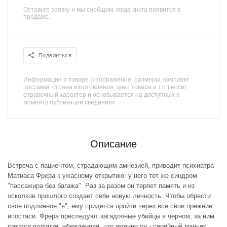
Оставьте заявку и мы сообщим, когда книга появится в
продаже.
Поделиться
Информация о товаре (изображение, размеры, комплект
поставки, страна изготовления, цвет товара и т.п.) носит
справочный характер и основывается на доступных к
моменту публикации сведениях.
Описание
Встреча с пациентом, страдающим амнезией, приводит психиатра
Матиаса Фрера к ужасному открытию: у него тот же синдром
"пассажира без багажа". Раз за разом он теряет память и из
осколков прошлого создает себе новую личность. Чтобы обрести
свое подлинное "я", ему придется пройти через все свои прежние
ипостаси. Фрера преследуют загадочные убийцы в черном, за ним
гонится полиция, убежденная, что именно он - серийный маньяк,