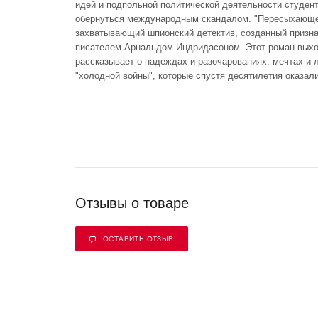
идей и подпольной политической деятельности студент
обернуться международным скандалом. "Пересыхающее
захватывающий шпионский детектив, созданный призн
писателем Арнальдом Индридасоном. Этот роман выхо
рассказывает о надеждах и разочарованиях, мечтах и
"холодной войны", которые спустя десятилетия оказал
Отзывы о товаре
ОСТАВИТЬ ОТЗЫВ