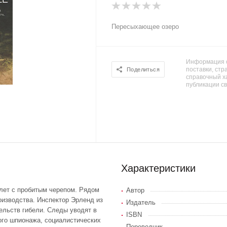
Пересыхающее озеро
Информация о
поставки, стра
Поделиться
справочный х
публикации с
Характеристики
лет с пробитым черепом. Рядом
Автор
оизводства. Инспектор Эрленд из
Издатель
ельств гибели. Следы уводят в
ISBN
ного шпионажа, социалистических
Переводчик