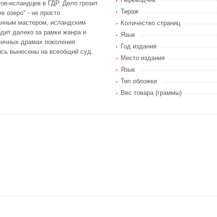
ов-исландцев в ГДР. Дело грозит
Тираж
 озеро" - не просто
анным мастером, исландским
Количество страниц
дит далеко за рамки жанра и
Язык
 личных драмах поколения
Год издания
ись вынесены на всеобщий суд.
Место издания
Язык
Тип обложки
Вес товара (граммы)