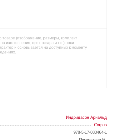
 товаре (изображение, размеры, комплект
на изготовления, цвет товара и т.п.) носит
арактер и основывается на доступных к моменту
ведениях.
Индридасон Арнальд
Corpus
978-5-17-080464-1
Панкратова М.