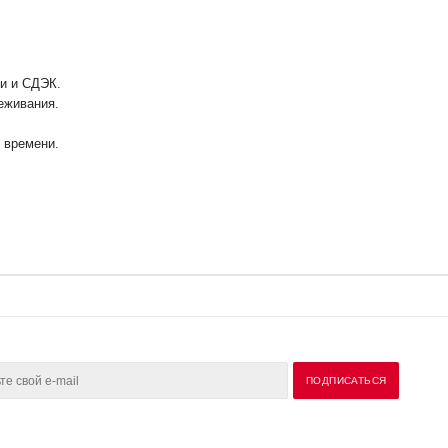
ии и СДЭК.
еживания.
у времени.