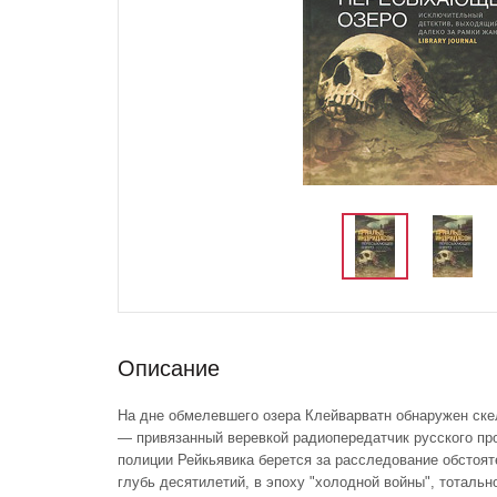
Описание
На дне обмелевшего озера Клейварватн обнаружен ске
— привязанный веревкой радиопередатчик русского пр
полиции Рейкьявика берется за расследование обстоят
глубь десятилетий, в эпоху "холодной войны", тоталь