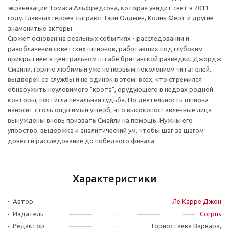
экранизации Томаса Альфредсона, которая увидит свет в 2011
году. Главных героев сыграют Гэри Олдмен, Колин Ферт и другие
знаменитые актеры.
Сюжет основан на реальных событиях - расследовании и
разоблачении советских шпионов, работавших под глубоким
прикрытием в центральном штабе британской разведки. Джордж
Смайли, горячо любимый уже не первым поколением читателей,
выдворен со службы и не одинок в этом: всех, кто стремился
обнаружить неуловимого "крота", орудующего в недрах родной
конторы, постигла печальная судьба. Но деятельность шпиона
наносит столь ощутимый ущерб, что высокопоставленные лица
вынуждены вновь призвать Смайли на помощь. Нужны его
упорство, выдержка и аналитический ум, чтобы шаг за шагом
довести расследование до победного финала.
Характеристики
Автор
Ле Карре Джон
Издатель
Corpus
Редактор
Горностаева Варвара,