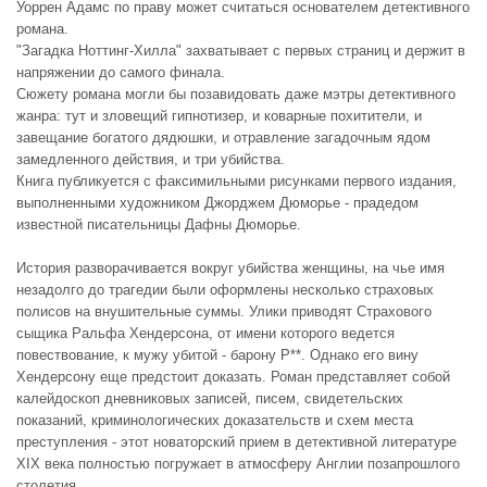
Уоррен Адамс по праву может считаться основателем детективного
романа.
"Загадка Ноттинг-Хилла" захватывает с первых страниц и держит в
напряжении до самого финала.
Сюжету романа могли бы позавидовать даже мэтры детективного
жанра: тут и зловещий гипнотизер, и коварные похитители, и
завещание богатого дядюшки, и отравление загадочным ядом
замедленного действия, и три убийства.
Книга публикуется с факсимильными рисунками первого издания,
выполненными художником Джорджем Дюморье - прадедом
известной писательницы Дафны Дюморье.
История разворачивается вокруг убийства женщины, на чье имя
незадолго до трагедии были оформлены несколько страховых
полисов на внушительные суммы. Улики приводят Страхового
сыщика Ральфа Хендерсона, от имени которого ведется
повествование, к мужу убитой - барону Р**. Однако его вину
Хендерсону еще предстоит доказать. Роман представляет собой
калейдоскоп дневниковых записей, писем, свидетельских
показаний, криминологических доказательств и схем места
преступления - этот новаторский прием в детективной литературе
XIX века полностью погружает в атмосферу Англии позапрошлого
столетия.