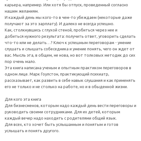
карьера, например. Или хотя бы отпуск, проведенный согласно
нашим желаниям.
И каждый день мы кого-то в чем-то убеждаем (некоторые даже
получают за это зарплату). И далеко не всегда успешно.
Как, столкнувшись с глухой стеной, пробиться через нее и
добиться нужного результата: получить ответ, уговорить сделать
что-то или не делать…? Ключ к успешным переговорам - умение
слушать и слышать собеседника и умение понять, чего он ждет от
вас. Мысль эта, в общем, не нова, но вот толковых методик до сих
пор очень мало.
Эта книга написана ученым и опытным практиком переговоров в
одном лице. Марк Гоулстон, практикующий психиатр,
рассказывает, как развить в себе навык слушания и как применять
его не только и не столько на работе, но и в обыденной жизни.
Для кого эта книга
Для бизнесменов, которым надо каждый день вести переговоры и
руководить своими сотрудниками. Для их детей, которым
каждый вечер надо находить с родителями общий язык.
Для всех, кто хочет быть услышанным и понятым и готов
услышать и понять другого.