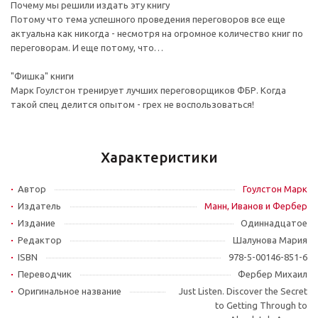
Почему мы решили издать эту книгу
Потому что тема успешного проведения переговоров все еще
актуальна как никогда - несмотря на огромное количество книг по
переговорам. И еще потому, что…
"Фишка" книги
Марк Гоулстон тренирует лучших переговорщиков ФБР. Когда
такой спец делится опытом - грех не воспользоваться!
Характеристики
Автор
Гоулстон Марк
Издатель
Манн, Иванов и Фербер
Издание
Одиннадцатое
Редактор
Шалунова Мария
ISBN
978-5-00146-851-6
Переводчик
Фербер Михаил
Оригинальное название
Just Listen. Discover the Secret
to Getting Through to