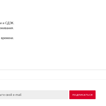
ии и СДЭК.
еживания.
у времени.