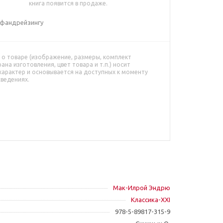
книга появится в продаже.
 фандрейзингу
о товаре (изображение, размеры, комплект
рана изготовления, цвет товара и т.п.) носит
характер и основывается на доступных к моменту
сведениях.
Мак-Илрой Эндрю
Классика-XXI
978-5-89817-315-9