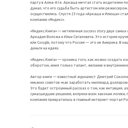
парту в Алма-Ате. Аркаша мечтал стать водителем п
думал, что его судьба быть артистом или режиссером.
осуществились. Спустя 23 года «Аркаша и Илюша» ста
компании «Яндекс».
«Яндекс.Книга» — нетипичная success story двух самых
Аркадия Воложа и Ильи Сегаловича. Это история круче
или Google, потому что Россия — это не Америка. В н
деньги на идеях.
«Яндекс.Книга» — хроника того, как можно создать к
оборотом, имея только талант, желание и внутреннюю
Автор книги — известный журналист Дмитрий Соколо
никаких советов «как заработать миллиард долларов» 
Это будет остроумный рассказ о том, как интуиция, а
сумасшедшие решения, вопреки всем законам логики, п
компания превратилась в главный интернет-портал Ро