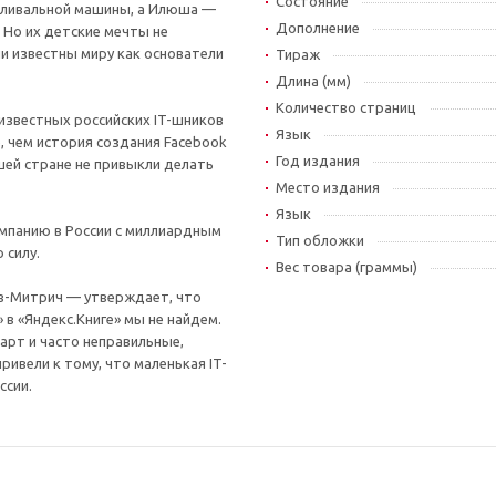
Состояние
оливальной машины, а Илюша —
Дополнение
 Но их детские мечты не
ли известны миру как основатели
Тираж
Длина (мм)
Количество страниц
 известных российских IT-шников
Язык
, чем история создания Facebook
Год издания
ашей стране не привыкли делать
Место издания
Язык
омпанию в России с миллиардным
Тип обложки
 силу.
Вес товара (граммы)
в-Митрич — утверждает, что
в «Яндекс.Книге» мы не найдем.
зарт и часто неправильные,
ривели к тому, что маленькая IT-
ссии.