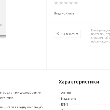
Яндекс.Книга
Информация 
поставки, ст
Поделиться
справочный 
публикации 
Характеристики
витерах стали долларовыми
Автор
арактера.
Издатель
ISBN
ша — сели за одну школьную