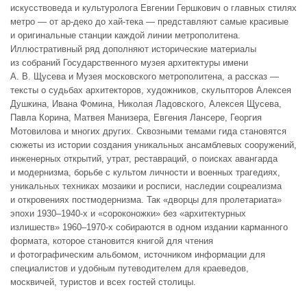
искусствоведа и культуролога Евгении Гершкович о главных стилях
метро — от ар-деко до хай-тека — представляют самые красивые
и оригинальные станции каждой линии метрополитена.
Иллюстративный ряд дополняют исторические материалы
из собраний Государственного музея архитектуры имени
А. В. Щусева и Музея московского метрополитена, а рассказ —
тексты о судьбах архитекторов, художников, скульпторов Алексея
Душкина, Ивана Фомина, Николая Ладовского, Алексея Щусева,
Павла Корина, Матвея Манизера, Евгения Лансере, Георгия
Мотовилова и многих других. Сквозными темами гида становятся
сюжеты из истории создания уникальных ансамблевых сооружений,
инженерных открытий, утрат, реставраций, о поисках авангарда
и модернизма, борьбе с культом личности и военных трагедиях,
уникальных техниках мозаики и росписи, наследии соцреализма
и откровениях постмодернизма. Так «дворцы для пролетариата»
эпохи 1930–1940-х и «сороконожки» без «архитектурных
излишеств» 1960–1970-х собираются в одном издании карманного
формата, которое становится книгой для чтения
и фотографическим альбомом, источником информации для
специалистов и удобным путеводителем для краеведов,
москвичей, туристов и всех гостей столицы.