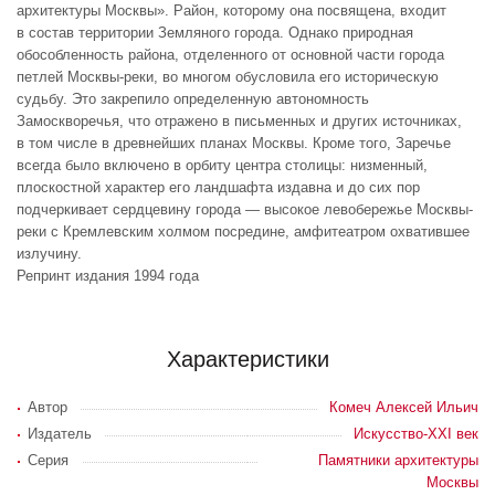
архитектуры Москвы». Район, которому она посвящена, входит
в состав территории Земляного города. Однако природная
обособленность района, отделенного от основной части города
петлей Москвы-реки, во многом обусловила его историческую
судьбу. Это закрепило определенную автономность
Замоскворечья, что отражено в письменных и других источниках,
в том числе в древнейших планах Москвы. Кроме того, Заречье
всегда было включено в орбиту центра столицы: низменный,
плоскостной характер его ландшафта издавна и до сих пор
подчеркивает сердцевину города — высокое левобережье Москвы-
реки с Кремлевским холмом посредине, амфитеатром охватившее
излучину.
Репринт издания 1994 года
Характеристики
Автор
Комеч Алексей Ильич
Издатель
Искусство-XXI век
Серия
Памятники архитектуры
Москвы