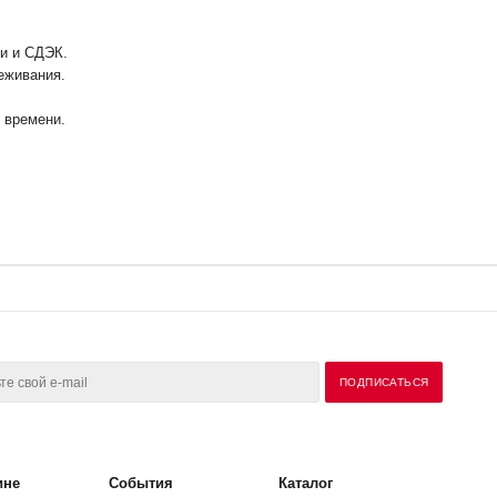
ии и СДЭК.
еживания.
у времени.
ине
События
Каталог