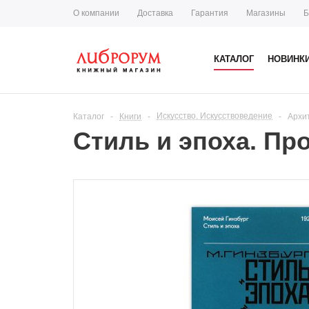
О компании
Доставка
Гарантия
Магазины
Б
КАТАЛОГ
НОВИНК
Искусство. Искусствоведение
Каталог
-
Книги
-
-
Архи
Стиль и эпоха. П