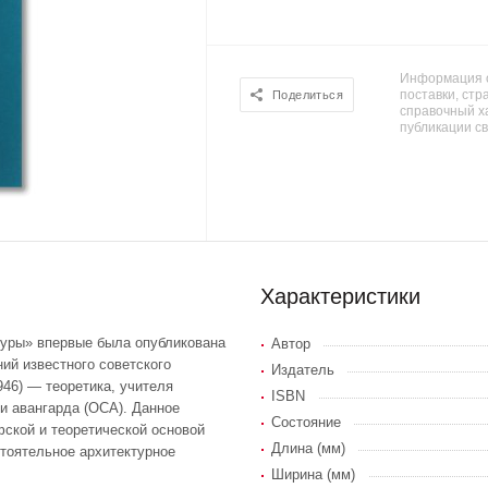
Информация о
поставки, стра
Поделиться
справочный х
публикации с
Характеристики
туры» впервые была опубликована
Автор
ний известного советского
Издатель
946) — теоретика, учителя
ISBN
хи авангарда (ОСА). Данное
Состояние
фской и теоретической основой
Длина (мм)
стоятельное архитектурное
Ширина (мм)