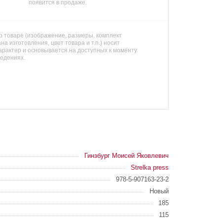
появится в продаже.
 товаре (изображение, размеры, комплект
на изготовления, цвет товара и т.п.) носит
арактер и основывается на доступных к моменту
ведениях.
Гинзбург Моисей Яковлевич
Strelka press
978-5-907163-23-2
Новый
185
115