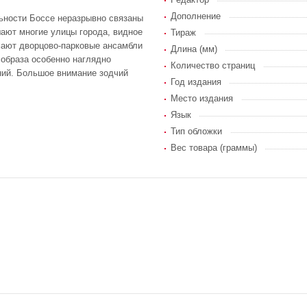
Дополнение
льности Боссе неразрывно связаны
шают многие улицы города, видное
Тираж
мают дворцово-парковые ансамбли
Длина (мм)
 образа особенно наглядно
Количество страниц
ний. Большое внимание зодчий
Год издания
Место издания
Язык
Тип обложки
Вес товара (граммы)