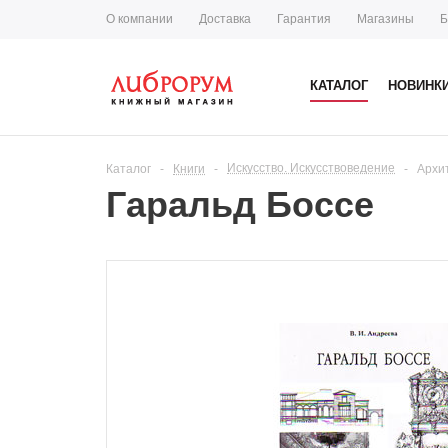
О компании
Доставка
Гарантия
Магазины
Б
КАТАЛОГ
НОВИНК
Искусство. Искусствоведение
Каталог
-
Книги
-
-
Архи
Гаральд Боссе