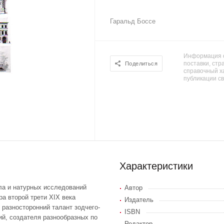
Гаральд Боссе
Информация о
поставки, стра
Поделиться
справочный х
публикации с
Характеристики
ла и натурных исследований
Автор
ра второй трети XIX века
Издатель
 разносторонний талант зодчего-
ISBN
ий, создателя разнообразных по
Редактор