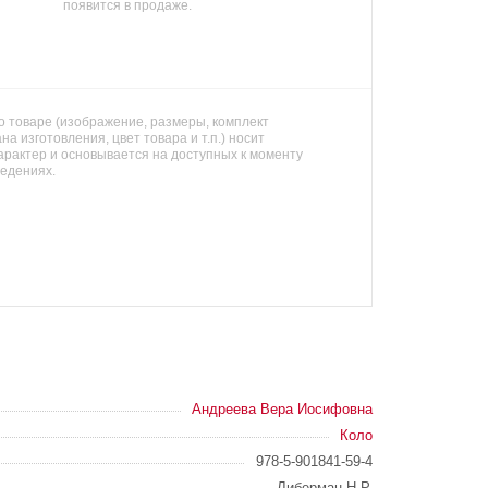
появится в продаже.
 товаре (изображение, размеры, комплект
на изготовления, цвет товара и т.п.) носит
арактер и основывается на доступных к моменту
ведениях.
Андреева Вера Иосифовна
Коло
978-5-901841-59-4
Либерман Н.Р.