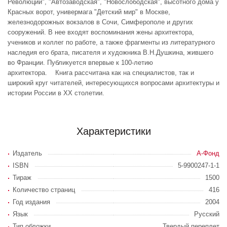
Революции", "Автозаводская", "Новослободская", высотного дома у
Красных ворот, универмага "Детский мир" в Москве,
железнодорожных вокзалов в Сочи, Симферополе и других
сооружений. В нее входят воспоминания жены архитектора,
учеников и коллег по работе, а также фрагменты из литературного
наследия его брата, писателя и художника В.Н.Душкина, жившего
во Франции. Публикуется впервые к 100-летию
архитектора. Книга рассчитана как на специалистов, так и
широкий круг читателей, интересующихся вопросами архитектуры и
истории России в XX столетии.
Характеристики
Издатель
А-Фонд
ISBN
5-9900247-1-1
Тираж
1500
Количество страниц
416
Год издания
2004
Язык
Русский
Тип обложки
Твердый переплет