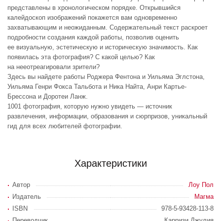
представлены в хронологическом порядке. Открывшийся
калейдоскоп изображений покажется вам одновременно
захватывающим и неожиданным. Содержательный текст раскроет
подробности создания каждой работы, позволив оценить
ее визуальную, эстетическую и историческую значимость. Как
появилась эта фотография? С какой целью? Как
на нееотреагировали зрители?
Здесь вы найдете работы Роджера Фентона и Уильяма Эглстона,
Уильяма Генри Фокса Тальбота и Ника Найта, Анри Картье-
Брессона и Доротеи Ланж.
1001 фотография, которую нужно увидеть — источник
развлечения, информации, образования и сюрпризов, уникальный
гид для всех любителей фотографии.
Характеристики
Автор
Лоу Пол
Издатель
Магма
ISBN
978-5-93428-113-8
Переводчик
Карризи Джулия