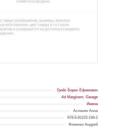
появится в продаже.
 товаре (изображение, размеры, комплект
на изготовления, цвет товара и т.п.) носит
арактер и основывается на доступных к моменту
ведениях.
Гройс Борис Ефимович
Ad Marginem
,
Garage
Имена
Асланян Анна
978-5-91103-199-2
Фоменко Андрей