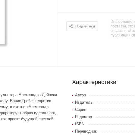
Информация о
поставки, стра
Поделиться
справочный х
публикации с
Характеристики
скульптора Александра Дейнеки
Автор
телу. Борис Гройс, теоретик
Издатель
изму, в статье «Александр
Серия
ерпретирует образ идеального,
Редактор
 как проект будущей светлой
ISBN
Переводчик