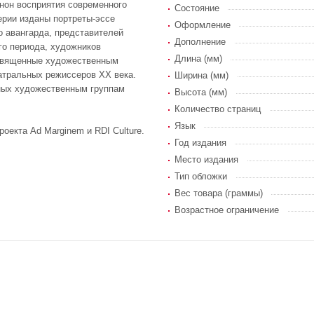
нон восприятия современного
Состояние
серии изданы портреты-эссе
Оформление
о авангарда, представителей
Дополнение
го периода, художников
Длина (мм)
посвященные художественным
еатральных режиссеров ХХ века.
Ширина (мм)
нных художественным группам
Высота (мм)
Количество страниц
Язык
оекта Ad Marginem и RDI Culture.
Год издания
Место издания
Тип обложки
Вес товара (граммы)
Возрастное ограничение