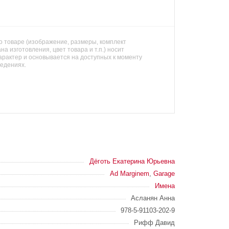
 товаре (изображение, размеры, комплект
на изготовления, цвет товара и т.п.) носит
арактер и основывается на доступных к моменту
ведениях.
Дёготь Екатерина Юрьевна
Ad Marginem
,
Garage
Имена
Асланян Анна
978-5-91103-202-9
Рифф Давид