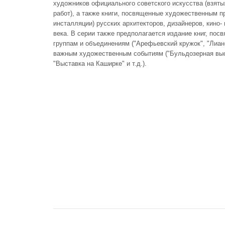
художников официального советского искусства (взяты
работ), а также книги, посвященные художественным п
инсталляции) русских архитекторов, дизайнеров, кино
века. В серии также предполагается издание книг, по
группам и объединениям ("Арефьевский кружок", "Лиано
важным художественным событиям ("Бульдозерная выс
"Выставка на Каширке" и т.д.).