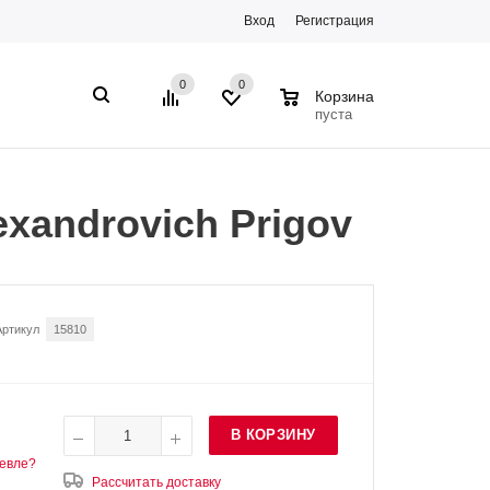
Вход
Регистрация
0
0
0
Корзина
пуста
xandrovich Prigov
Артикул
15810
В КОРЗИНУ
евле?
Рассчитать доставку