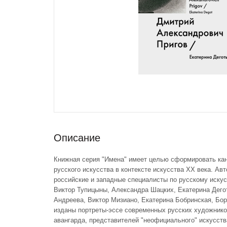
Описание
Книжная серия "Имена" имеет целью сформировать кан
русского искусства в контексте искусства ХХ века. Ав
российские и западные специалисты по русскому искус
Виктор Тупицыны, Александра Шацких, Екатерина Дегот
Андреева, Виктор Мизиано, Екатерина Бобринская, Бори
изданы портреты-эссе современных русских художнико
авангарда, представителей "неофициального" искусств