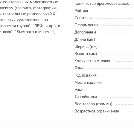
х со стороны их малоизвестных
Количество проголосовавших
роектам (графика, фотографии,
Рейтинг
- и театральных режиссеров ХХ
Состояние
священных художественным
Оформление
зовская группа", "ЛЕФ" и др.), и
тавка", "Выставка в Манеже",
Дополнение
Длина (мм)
Ширина (мм)
Высота (мм)
Количество страниц
Язык
Год издания
Место издания
Язык
Тип обложки
Вес товара (граммы)
Возрастное ограничение