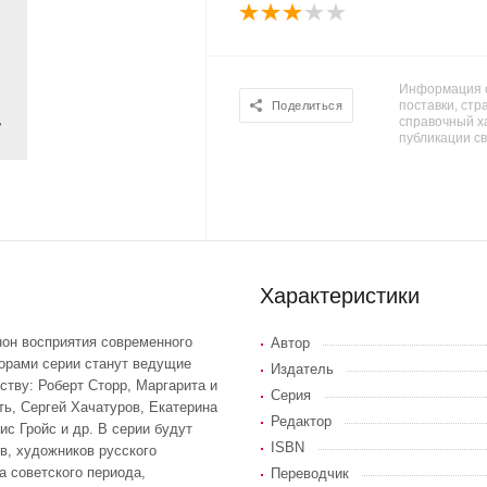
Информация о
поставки, стра
Поделиться
справочный х
публикации с
Характеристики
он восприятия современного
Автор
торами серии станут ведущие
Издатель
ству: Роберт Сторр, Маргарита и
Серия
ь, Сергей Хачатуров, Екатерина
Редактор
с Гройс и др. В серии будут
ISBN
в, художников русского
а советского периода,
Переводчик