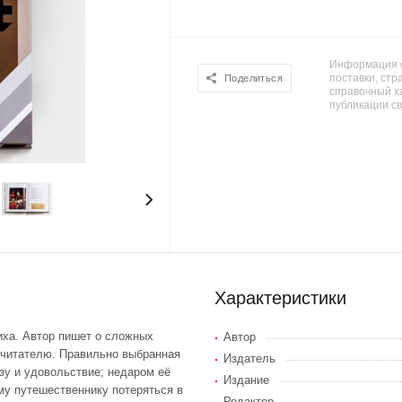
Информация о
поставки, стра
Поделиться
справочный х
публикации с
Характеристики
иха. Автор пишет о сложных
Автор
 читателю. Правильно выбранная
Издатель
зу и удовольствие; недаром её
Издание
ому путешественнику потеряться в
Редактор