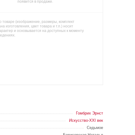
появится в продаже.
 товаре (изображение, размеры, комплект
на изготовления, цвет товара и т.п.) носит
арактер и основывается на доступных к моменту
ведениях.
Гомбрих Эрнст
Искусство-XXI век
Седьмое
Борисовская Наталья