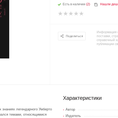
Есть в наличии
(2)
Нашли деш
Информация о
поставки, стра
Поделиться
справочный х
публикации с
Характеристики
х знаниях легендарного Умберто
Автор
имался темами, относящимися
Издатель