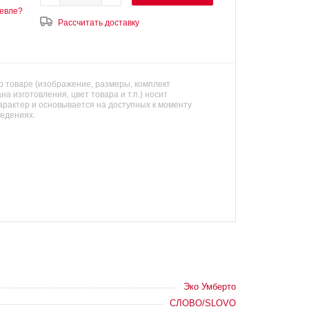
евле?
Рассчитать доставку
 товаре (изображение, размеры, комплект
на изготовления, цвет товара и т.п.) носит
арактер и основывается на доступных к моменту
ведениях.
Эко Умберто
СЛОВО/SLOVO