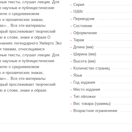
чные тексты, слушал лекции. Для
Серия
е научные и публицистические
ISBN
ателю о средневековом
Переводчик
 и прозаических знаках,
ах»... Все эти материалы
Состояние
орый прослеживает творческий
Оформление
 в слове, знаке и образе.О
Тираж
знаниях легендарного Умберто Эко
Длина (мм)
ся темами, относящимися
Ширина (мм)
чные тексты, слушал лекции. Для
е научные и публицистические
Высота (мм)
ателю о средневековом
Количество страниц
 и прозаических знаках,
Язык
ах»... Все эти материалы
Год издания
орый прослеживает творческий
Место издания
 в слове, знаке и образе.
Тип обложки
Вес товара (граммы)
Возрастное ограничение