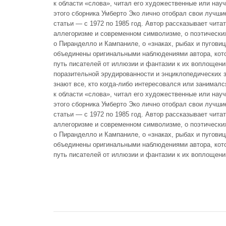
к области «слова», читал его художественные или нау
этого сборника Умберто Эко лично отобрал свои лучши
статьи — с 1972 по 1985 год. Автор рассказывает чит
аллегоризме и современном символизме, о поэтических
о Пиранделло и Кампаниле, о «знаках, рыбах и пуговиц
объединены оригинальными наблюдениями автора, кот
путь писателей от иллюзии и фантазии к их воплощению
поразительной эрудированности и энциклопедических 
знают все, кто когда-либо интересовался или занимал
к области «слова», читал его художественные или нау
этого сборника Умберто Эко лично отобрал свои лучши
статьи — с 1972 по 1985 год. Автор рассказывает чит
аллегоризме и современном символизме, о поэтических
о Пиранделло и Кампаниле, о «знаках, рыбах и пуговиц
объединены оригинальными наблюдениями автора, кот
путь писателей от иллюзии и фантазии к их воплощению