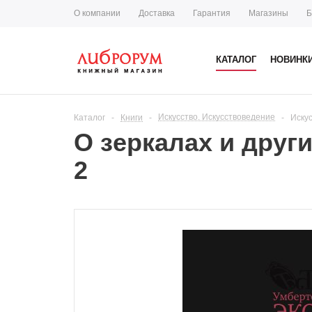
О компании
Доставка
Гарантия
Магазины
Б
КАТАЛОГ
НОВИНК
Искусство. Искусствоведение
Каталог
-
Книги
-
-
Иску
О зеркалах и друг
2