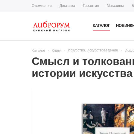
О компании
Доставка
Гарантия
Магазины
Б
КАТАЛОГ
НОВИНК
Искусство. Искусствоведение
Каталог
-
Книги
-
-
Иску
Смысл и толковани
истории искусства