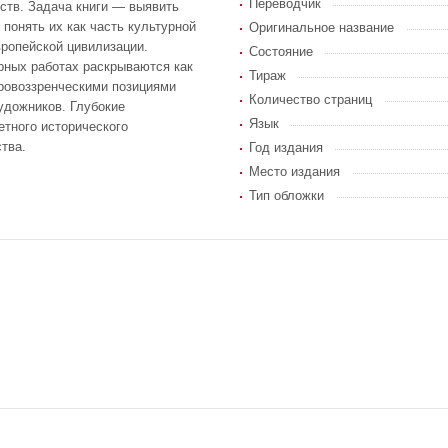
Переводчик
ств. Задача книги — выявить
 понять их как часть культурной
Оригинальное название
вропейской цивилизации.
Состояние
рных работах раскрываются как
Тираж
ровоззренческими позициями
Количество страниц
удожников. Глубокие
Язык
етного исторического
тва.
Год издания
Место издания
Тип обложки