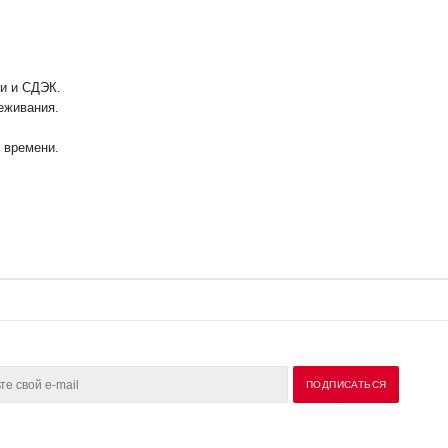
ии и СДЭК.
еживания.
у времени.