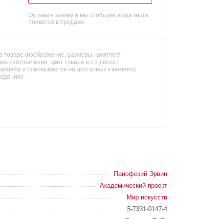
Оставьте заявку и мы сообщим, когда книга
появится в продаже.
 товаре (изображение, размеры, комплект
на изготовления, цвет товара и т.п.) носит
арактер и основывается на доступных к моменту
ведениях.
Панофский Эрвин
Академический проект
Мир искусств
5-7331-0147-4