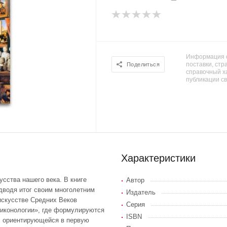
Информация о
поставки, стра
Поделиться
справочный х
публикации с
Характеристики
сства нашего века. В книге
Автор
дводя итог своим многолетним
Издатель
искусстве Средних Веков
Серия
«иконологии», где формулируются
ISBN
, ориентирующейся в первую