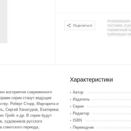
Информация о
поставки, стра
Поделиться
справочный х
публикации с
Характеристики
он восприятия современного
Автор
торами серии станут ведущие
Издатель
ству: Роберт Сторр, Маргарита и
Серия
ь, Сергей Хачатуров, Екатерина
Редактор
с Гройс и др. В серии будут
ISBN
в, художников русского
а советского периода,
Переводчик