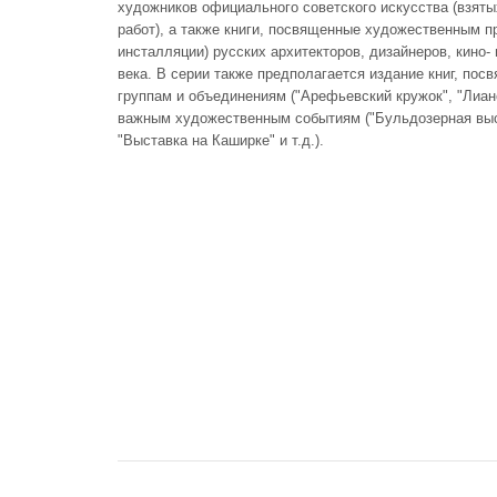
художников официального советского искусства (взяты
работ), а также книги, посвященные художественным п
инсталляции) русских архитекторов, дизайнеров, кино
века. В серии также предполагается издание книг, по
группам и объединениям ("Арефьевский кружок", "Лиано
важным художественным событиям ("Бульдозерная выс
"Выставка на Каширке" и т.д.).