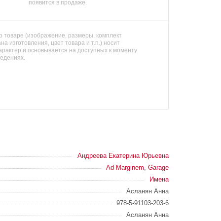
появится в продаже.
 товаре (изображение, размеры, комплект
на изготовления, цвет товара и т.п.) носит
арактер и основывается на доступных к моменту
ведениях.
Андреева Екатерина Юрьевна
Ad Marginem
,
Garage
Имена
Асланян Анна
978-5-91103-203-6
Асланян Анна