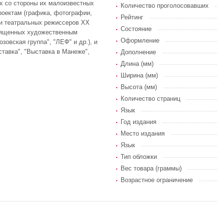
х со стороны их малоизвестных
Количество проголосовавших
роектам (графика, фотографии,
Рейтинг
- и театральных режиссеров ХХ
Состояние
священных художественным
Оформление
зовская группа", "ЛЕФ" и др.), и
тавка", "Выставка в Манеже",
Дополнение
Длина (мм)
Ширина (мм)
Высота (мм)
Количество страниц
Язык
Год издания
Место издания
Язык
Тип обложки
Вес товара (граммы)
Возрастное ограничение