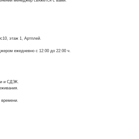
менении менеджер свяжется с вами.
0с10
, этаж 1, Артплей.
ером ежедневно с 12:00 до 22:00 ч.
ии и СДЭК.
еживания.
у времени.