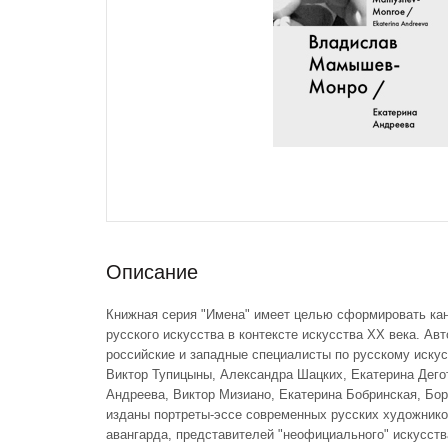
Описание
Книжная серия "Имена" имеет целью сформировать кан
русского искусства в контексте искусства ХХ века. Ав
российские и западные специалисты по русскому искус
Виктор Тупицыны, Александра Шацких, Екатерина Дегот
Андреева, Виктор Мизиано, Екатерина Бобринская, Бори
изданы портреты-эссе современных русских художнико
авангарда, представителей "неофициального" искусств