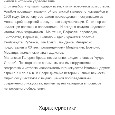
книгой в истинное удовольствие.
Этот альбом - лучший подарок всем, кто интересуется искусством.
Альбом посвящен знаменитой миланской галерее, открывшейся в
1809 году. Ее основу составили произведения, поступившие из
монастырей и церквей в результате секуляризации. С тех пор ее
коллекции постоянно пополнялись. И сегодня помимо шедевров
итальянских художников - Мантеньи, Рафаэля, Караваджо,
Тинторетто, Веронезе, Тьеполо – здесь хранятся полотна
Рембрандта, Рубенса, Эль Греко, Ван Дейка. Интересно
представлен и ХХ век произведениями Модильяни, Боччони,
Моранди, итальянских авангардистов.
Миланская Галерея Брера, несомненно, входит в список "чудес
Италии". Проходя по ее залам, мы как бы погружаемся в
географию и историю изобразительного искусства Италии и других
стран с XII по XX в. В Брере дыхание истории и "знаки вечности"
мирно сосуществуют с выдающимися произведениями
современного искусства, причем музей находится в процессе
непрерывного обновления.
Характеристики