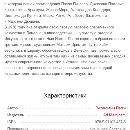
в которую вошли произведения Пабло Пикассо, Джексона Поллока,
Константина Бранкузи, Жоана Миро, Александра Кольдера,
Виллема де Кунинга, Марка Ротко, Альберто Джакометти
и Марселя Дюшана.
В 1938 году она открыла свою первую галерею современного
искусства в Лондоне, а впоследствии — культовую галерею
Искусство этого века в Нью-Йорке. После короткого брака со своим
третьим мужем, художником Максом Эрнстом, Гуггенхайм
вернулась в Европу, обосновавшись в Венеции, где прожила всю
оставшуюся жизнь, открыв там один из самых посещаемых сегодня
музеев современного искусства в Италии. «На пике века» —
невероятно откровенная и насыщенная история жизни одной
из самых влиятельных женщин в мире искусства.
Характеристики
Автор
Гуггенхайм Пегги
Издатель
Ad Marginem
ISBN
978-5-91103-437-5
Переводчик
Кузнецова Светлана