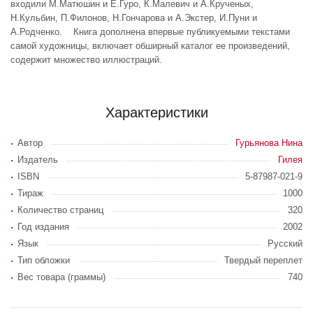
входили М.Матюшин и Е.Гуро, К.Малевич и А.Крученых,
Н.Кульбин, П.Филонов, Н.Гончарова и А.Экстер, И.Пуни и
А.Родченко. Книга дополнена впервые публикуемыми текстами
самой художницы, включает обширный каталог ее произведений,
содержит множество иллюстраций.
Характеристики
Автор
Гурьянова Нина
Издатель
Гилея
ISBN
5-87987-021-9
Тираж
1000
Количество страниц
320
Год издания
2002
Язык
Русский
Тип обложки
Твердый переплет
Вес товара (граммы)
740