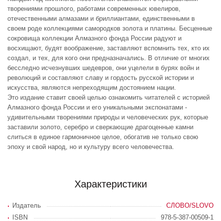
творениями прошлого, работами современных ювелиров,
отечественными алмазами и бриллиантами, единственными в
своем роде коллекциями самородков золота и платины. Бесценные
сокровища коллекции Алмазного фонда России радуют и
восхищают, будят воображение, заставляют вспомнить тех, кто их
создал, и тех, для кого они предназначались. В отличие от многих
бесследно исчезнувших шедевров, они уцелели в бурях войн и
революций и составляют славу и гордость русской истории и
искусства, являются непреходящим достоянием нации.
Это издание ставит своей целью ознакомить читателей с историей
Алмазного фонда России и его уникальными экспонатами -
удивительными творениями природы и человеческих рук, которые
заставили золото, серебро и сверкающие драгоценные камни
слиться в единое гармоничное целое, обогатив не только свою
эпоху и свой народ, но и культуру всего человечества.
Характеристики
Издатель
СЛОВО/SLOVO
ISBN
978-5-387-00509-1