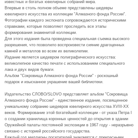
известных и богатых ювелирных собраний мира.
Впервые в столь полном объеме представлены шедевры
ювелирного искусства из коллекции "Алмазного фонда России".
Фотографии каждого экспоната сопровождаются историческими
справками, которые позволяют проследить все этапы
формирования знаменитой коллекции.
Для этого издания была проведена специальная съемка высокого
разрешения, что позволило воспроизвести сияние драгоценных
камней и металлов во всем их великолепии.
Издание является шедевром полиграфического искусства:
великолепное качество печати с использованием специального
лака и двух видов бумаги.
Альбом "Сокровища Алмазного фонда России" - роскошный
подарок и изысканное украшение вашей библиотеки.
Издательство СЛОВО/SLOVO представляет альбом "Сокровища
Алмазного фонда России" - единственное издание, посвященное
уникальному собранию шедевров ювелирного искусства XVIII-XX
веков. Формирование этой богатейшей коллекции - от указа Петра I
о создании хранилища коронных ценностей до открытия в здании
Оружейной палаты постоянной экспозиции в 1967 году - неразрывно
связано с историей российского государства.
Каждый год миллионы посетителей знакомятся с прекрасными