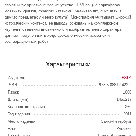
памятниках христианского искусства III–VI вв. (на саркофагах,
мозаиках храмов, фресках катакомб, реликвариях, пиксидах и
других предметах личного культа). Монография учитывает широкий
исторический контекст, ее выводы основаны на комплексном
изучении сведений письменного и изобразительного характера,
данных, полученных в ходе арехологических раскопок и
реставрационных работ
Характеристики
Издатель
РХГА
ISBN
978-5-88812-422-2
Тираж
1000
Длина (мм)
145х217
Количество страниц
260
Год издания
2011
Место издания
Санкт-Петербург
Язык
Русский
Тип обложки
Твердый переплет