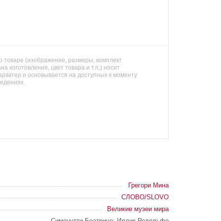
 товаре (изображение, размеры, комплект
на изготовления, цвет товара и т.п.) носит
арактер и основывается на доступных к моменту
ведениях.
Грегори Мина
СЛОВО/SLOVO
Великие музеи мира
Симонутти Беатриче; Иллик Родольфо