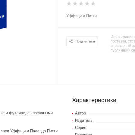
Уффици и Питти
Информация о
поставки, стра
Поделиться
справочный х
публикации с
Характеристики
жке и футляре, с красочными
Автор
Издатель
Серия
лереи Уффици и Палаццо Питти
Редактор