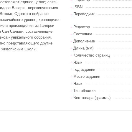
составляют единое целое; связь
ISBN
идоре Вазари - перекинувшемся
Веккьо. Однако в собрание
Переводчик
высочайшего уровня, хранящихся
ие и произведения из Галереи
Редактор
и Сан Сальви, составляющие
Состояние
кса - уникального собрания,
Дополнение
олно представляющего другие
Длина (мм)
е живописные школы.
Количество страниц
Язык
Год издания
Место издания
Язык
Тип обложки
Вес товара (граммы)