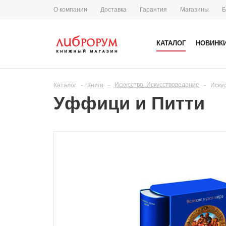
О компании
Доставка
Гарантия
Магазины
Б
КАТАЛОГ
НОВИНК
Искусство. Искусствоведение
Каталог
-
Книги
-
-
Иску
Уффици и Питти