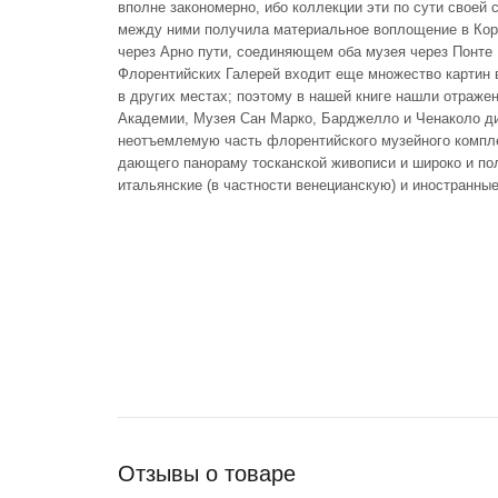
вполне закономерно, ибо коллекции эти по сути своей 
между ними получила материальное воплощение в Кор
через Арно пути, соединяющем оба музея через Понте 
Флорентийских Галерей входит еще множество картин 
в других местах; поэтому в нашей книге нашли отражен
Академии, Музея Сан Марко, Барджелло и Ченаколо д
неотъемлемую часть флорентийского музейного компле
дающего панораму тосканской живописи и широко и п
итальянские (в частности венецианскую) и иностранны
Отзывы о товаре