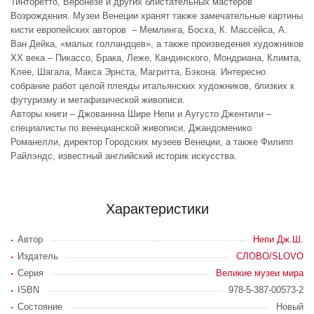
Тинторетто, Веронезе и других блистательных мастеров
Возрождения. Музеи Венеции хранят также замечательные картины
кисти европейских авторов – Мемлинга, Босха, К. Массейса, А.
Ван Дейка, «малых голландцев», а также произведения художников
ХХ века – Пикассо, Брака, Леже, Кандинского, Мондриана, Климта,
Клее, Шагала, Макса Эрнста, Магритта, Бэкона. Интересно
собрание работ целой плеяды итальянских художников, близких к
футуризму и метафизической живописи.
Авторы книги – Джованнна Шире Непи и Аугусто Джентили –
специалисты по венецианской живописи, Джандоменико
Романелли, директор Городских музеев Венеции, а также Филипп
Райлэндс, известный английский историк искусства.
Характеристики
Автор
Непи Дж.Ш.
Издатель
СЛОВО/SLOVO
Серия
Великие музеи мира
ISBN
978-5-387-00573-2
Состояние
Новый