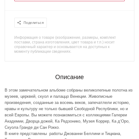
Поделиться
Информация о товаре (изображение, размеры, комплект
поставки, страна изготовления, цвет товара и т.п.) носит
справочный характер и основывается на доступных к
моменту публикации сведениях.
Описание
В этом замечательном альбоме собраны великолепные полотна из
музеев, церквей, скуол и палаццо Венеции. Живописные
произведения, созданные за восемь веков, запечатлели историю,
нравы и культуру не только бывшей Свободной Республики, но и
всей Европы. Вы можете познакомиться с коллекциями Галереи
Академии, Дворца дожей, Ка Редзонико, Музея Коррер, Ка д‘Оро,
Скуола Гранде ди Сан Рокко.
В книге представлены работы Джованни Беллини и Тициана,