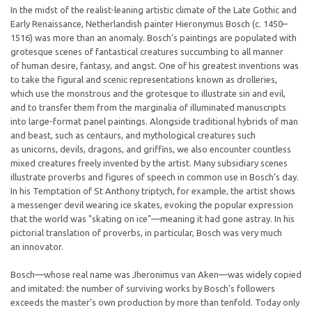
In the midst of the realist-leaning artistic climate of the Late Gothic and
Early Renaissance, Netherlandish painter Hieronymus Bosch (c. 1450–
1516) was more than an anomaly. Bosch’s paintings are populated with
grotesque scenes of fantastical creatures succumbing to all manner
of human desire, fantasy, and angst. One of his greatest inventions was
to take the figural and scenic representations known as drolleries,
which use the monstrous and the grotesque to illustrate sin and evil,
and to transfer them from the marginalia of illuminated manuscripts
into large-format panel paintings. Alongside traditional hybrids of man
and beast, such as centaurs, and mythological creatures such
as unicorns, devils, dragons, and griffins, we also encounter countless
mixed creatures freely invented by the artist. Many subsidiary scenes
illustrate proverbs and figures of speech in common use in Bosch’s day.
In his Temptation of St Anthony triptych, for example, the artist shows
a messenger devil wearing ice skates, evoking the popular expression
that the world was "skating on ice"—meaning it had gone astray. In his
pictorial translation of proverbs, in particular, Bosch was very much
an innovator.
Bosch—whose real name was Jheronimus van Aken—was widely copied
and imitated: the number of surviving works by Bosch’s followers
exceeds the master’s own production by more than tenfold. Today only