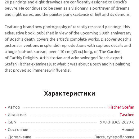
20 paintings and eight drawings are confidently assigned to Bosch’s
oeuvre. He continues to be seen as a visionary, a portrayer of dreams
and nightmares, and the painter par excellence of hell and its demons.
Featuring brand new photography of recently restored paintings, this
exhaustive book, published in view of the upcoming 500th anniversary
of Bosch’s death, covers the artist’s complete works. Discover Bosch’s
pictorial inventions in splendid reproductions with copious details and
a huge fold-out spread, over 110 cm (43 in.) long, of The Garden
of Earthly Delights. Art historian and acknowledged Bosch expert
Stefan Fischer examines just what it was about Bosch and his painting
that proved so immensely influential.
Характеристики
Автор
Fischer Stefan
Издатель
Taschen
ISBN
978-3-8365-2629-6
Состояние
Новый
Дополнение
Ляссе, суперобложка