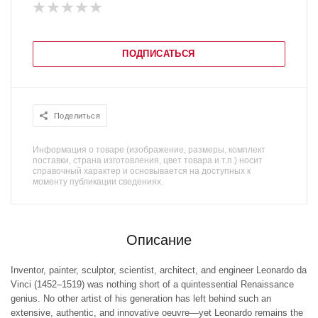
ПОДПИСАТЬСЯ
Поделиться
Информация о товаре (изображение, размеры, комплект
поставки, страна изготовления, цвет товара и т.п.) носит
справочный характер и основывается на доступных к
моменту публикации сведениях.
Описание
Inventor, painter, sculptor, scientist, architect, and engineer Leonardo da
Vinci (1452–1519) was nothing short of a quintessential Renaissance
genius. No other artist of his generation has left behind such an
extensive, authentic, and innovative oeuvre—yet Leonardo remains the