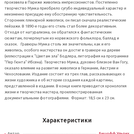
произвела в Париже живопись импрессионистов. Постепенно
творчество Мунка приобрело сугубо индивидуальный характер и
неизменно присущую ему обостренную чувствительность.
Сторонник пленэрной живописи, он писал сначала реалистические
пейзажи. В 1890-е годы его стиль стал более декоративным.
Отходя от натурализма, он обратился к фантастическим
сюжетам, почерпнутым из норвежского фольклора, баллад и
сказок. Гравюры Мунка столь же значительны, как и его
живопись, особого мастерства он достиг в гравюре на дереве
(иллюстрации к "Цветам зла" Бодлера, литография на программке
"Пер Гюнта" Ибсена). Творчество Мунка, духовно близкое Ван Гогу,
оказало влияние на развитие живописи в Германии, Австрии и
Чехословакии. Издание состоит из трех глав, рассказывающих о
жизни художника и об истории создания каждой картины,
представленной в издании. В конце книги приводится хронология
жизни и творчества мастера, проиллюстрированная
документальными фотографиями. Формат: 18,5 см х 23 см.
Характеристики
Автор
Бишофф Ульрих