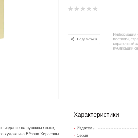
Информация о
поставки, стра
Поделиться
справочный х
публикации с
Характеристики
е издание на русском языке,
Издатель
го художника Бёзана Хирасавы
Серия