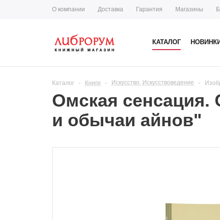
О компании
Доставка
Гарантия
Магазины
Б
КАТАЛОГ
НОВИНК
Искусство. Искусствоведение
Каталог
-
Книги
-
-
Изоб
Омская сенсация.
и обычаи айнов"