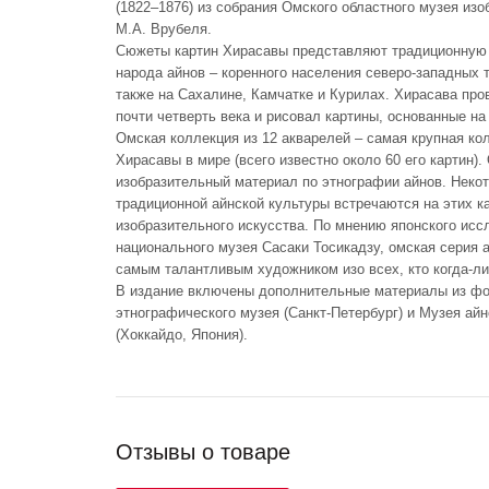
(1822–1876) из собрания Омского областного музея из
М.А. Врубеля.
Сюжеты картин Хирасавы представляют традиционную 
народа айнов – коренного населения северо-западных 
также на Сахалине, Камчатке и Курилах. Хирасава про
почти четверть века и рисовал картины, основанные н
Омская коллекция из 12 акварелей – самая крупная ко
Хирасавы в мире (всего известно около 60 его картин)
изобразительный материал по этнографии айнов. Неко
традиционной айнской культуры встречаются на этих к
изобразительного искусства. По мнению японского исс
национального музея Сасаки Тосикадзу, омская серия а
самым талантливым художником изо всех, кто когда-ли
В издание включены дополнительные материалы из фо
этнографического музея (Санкт-Петербург) и Музея ай
(Хоккайдо, Япония).
Отзывы о товаре