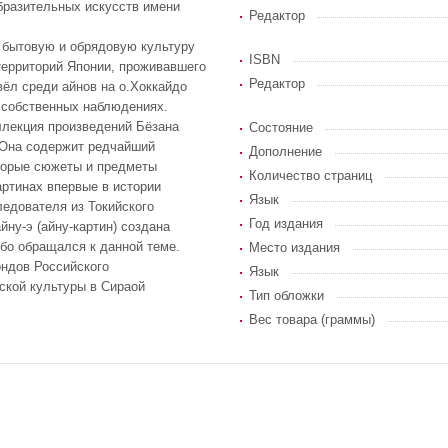
образительных искусств имени
Редактор
бытовую и обрядовую культуру
ISBN
территорий Японии, проживавшего
Редактор
вёл среди айнов на о.Хоккайдо
а собственных наблюдениях.
ллекция произведений Бёзана
Состояние
. Она содержит редчайший
Дополнение
торые сюжеты и предметы
Количество страниц
артинах впервые в истории
Язык
ледователя из Токийского
Год издания
йну-э (айну-картин) создана
бо обращался к данной теме.
Место издания
ндов Российского
Язык
нской культуры в Сираой
Тип обложки
Вес товара (граммы)