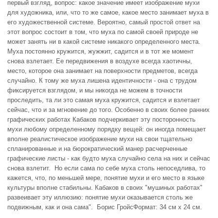
первый взгляд, вопрос: какое значение имеет изображение мухи
для художника, или, что то же самое, какое место занимает муха в
его художественной системе. Вероятно, самый простой ответ на
этот вопрос состоит в том, что муха по самой своей природе не
может занять ни в какой системе никакого определенного места.
Муха постоянно кружится, жужжит, садится и в тот же момент
снова взлетает. Ее передвижения в воздухе всегда хаотичны,
место, которое она занимает на поверхности предметов, всегда
случайно. К тому же муха лишена идентичности - она с трудом
фиксируется взглядом, и мы никогда не можем в точности
проследить, та ли это самая муха кружится, садится и взлетает
сейчас, что и за мгновение до того. Особенно в своих более ранних
графических работах Кабаков подчеркивает эту посторонность
мухи любому определенному порядку вещей: он иногда помещает
вполне реалистическое изображение мухи на свои тщательно
спланированные и на бюрократический манер расчерченные
графические листы - как будто муха случайно села на них и сейчас
снова взлетит. Но если сама по себе муха столь непоседлива, то
кажется, что, по меньшей мере, понятие мухи и его место в языке
культуры вполне стабильны. Кабаков в своих "мушиных работах"
развеивает эту иллюзию: понятие мухи оказывается столь же
подвижным, как и она сама". Борис ГройсФормат: 34 см x 24 см.