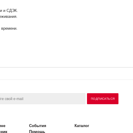
ии и СДЭК.
еживания.
у времени.
ине
События
Каталог
чник
Помощь