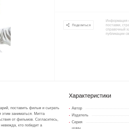
Информация о
поставки, стра
Поделиться
справочный х
публикации с
Характеристики
нарий, поставить фильм и сыграть
Автор
ем этим заниматься. Митта
Издатель
ьствия от фильмов. Согласитесь,
Серия
 невежда, кто победит а
ISBN