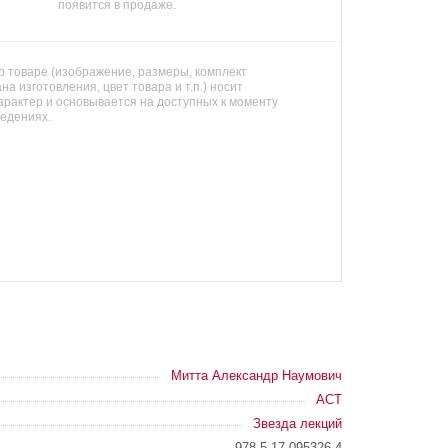
появится в продаже.
 товаре (изображение, размеры, комплект
на изготовления, цвет товара и т.п.) носит
арактер и основывается на доступных к моменту
ведениях.
Митта Александр Наумович
АСТ
Звезда лекций
978-5-17-095326-4