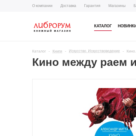
О компании
Доставка
Гарантия
Магазины
Б
КАТАЛОГ
НОВИНК
Искусство. Искусствоведение
Каталог
-
Книги
-
-
Кино
Кино между раем 