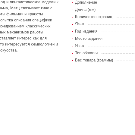
од и лингвистические модели к
Дополнение
ьма, Метц связывает кино с
Длина (мм)
оты фильма» и «работы
Количество страниц
попытка описания специфики
Язык
ионированием классических
Год издания
ных механизмов работы
ставляет интерес как для
Место издания
кто интересуется семиологией и
Язык
скусства.
Тип обложки
Вес товара (граммы)