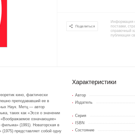
Информация о
поставки, стра
Поделиться
справочный х
публикации с
Характеристики
еоретик кино, фактически
Автор
пешно преподававший ее в
Издатель
ных Наук. Метц — автор
ка, таких как «Эссе о значении
Серия
71), «Воображаемое означающее»
ISBN
 фильма» (1991). Новаторская в
Состояние
 (1975) представляет собой одну