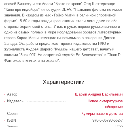
апачей Виннету и его белом "брате по крови" Олд Шеттерхэнде.
"Кино про индейцев" киностудии DEFA: "Название фильма не имеет
значения. В каждом из них - Гойко Митич в отличной спортивной
форме". В 60-е годы вожди краснокожих стали легендами по обе
стороны Берлинской стены. У вас в руках первое русскоязычное и
одно из самых полных в мире исследований образов литературных
героев Карла Мая и немецких кинофильмов о покорении Дикого
Запада. Эта работа продолжает проект издательства НЛО и
журналиста Андрея Шарого "Кумиры нашего детства", начатый
книгами "Знак 007: На секретной службе Ее Величества" и "Знак F:
Фантомас в книгах и на экране".
Характеристики
Автор
Шарый Андрей Васильевич
Издатель
Новое литературное
обозрение
Серия
Кумиры нашего детства
ISBN
978-5-86793-562-7