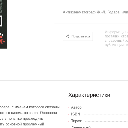
Антикинематограф Ж.-Л. Годара, или
Информация о
поставки, стра
Поделиться
справочный х
публикации с
Характеристики
ссера, с именем которого связаны
Автор
зского кинематографа. Основная
ISBN
сь в попытке проследить
Тираж
ить основной проблемный
Длина (мм)