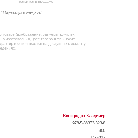
появится в продаже.
 "Мертвецы в отпуске"
 товаре (изображение, размеры, комплект
на изготовления, цвет товара и т.п.) носит
арактер и основывается на доступных к моменту
ведениях.
Виноградов Владимир
978-5-88373-323-8
800
145х217