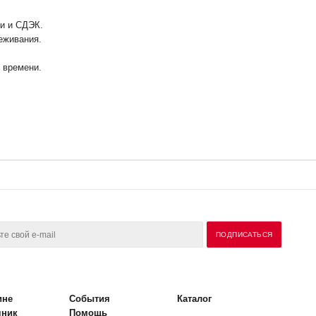
ии и СДЭК.
еживания.
у времени.
ине
События
Каталог
чник
Помощь