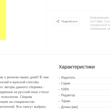
Информация о
поставки, стра
Поделиться
справочный х
публикации с
Характеристики
как о религии наших дней? В чем
Издатель
енский и мужской способы
Серия
ют авторы данного сборника -
ISBN
еденные на русский язык статьи
Редактор
 психологии. Сборник
Тираж
также на специалистов-
читателей. Все смогут выбрать
Длина (мм)