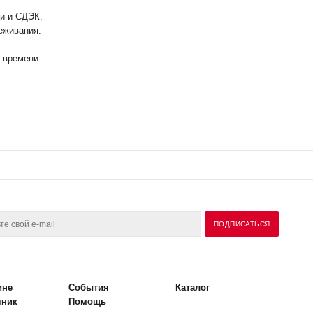
ии и СДЭК.
еживания.
у времени.
ине
События
Каталог
чник
Помощь