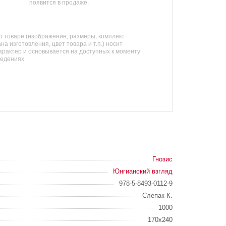
появится в продаже.
 товаре (изображение, размеры, комплект
на изготовления, цвет товара и т.п.) носит
арактер и основывается на доступных к моменту
ведениях.
Гнозис
Юнгианский взгляд
978-5-8493-0112-9
Слепак К.
1000
170х240