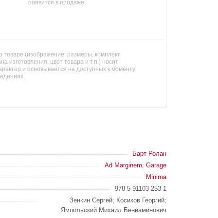
появится в продаже.
 товаре (изображение, размеры, комплект
на изготовления, цвет товара и т.п.) носит
арактер и основывается на доступных к моменту
ведениях.
Барт Ролан
Ad Marginem
,
Garage
Minima
978-5-91103-253-1
Зенкин Сергей; Косиков Георгий;
Ямпольский Михаил Бениаминович