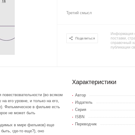
Третий смысл
Информация о
поставки, стра
Поделиться
справочный х
публикации с
Характеристики
я повествовательности (во всяком
Автор
на его уровне, и только на его,
Издатель
ue). Фильмическое в фильме есть
Серия
торое не может быть
ISBN
Переводчик
водимых в мире фильмов) еще
быть, где-то еще?), оно