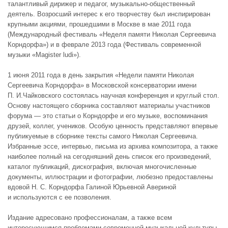
талантливый дирижер и педагог, музыкально-общественный
деятель. Возросший интерес к его творчеству был инспирирован
крупными акциями, прошедшими в Москве в мае 2011 года
(Международный фестиваль «Неделя памяти Николая Сергеевича
Корндорфа») и в феврале 2013 года (Фестиваль современной
музыки «Magister ludi»).
1 июня 2011 года в день закрытия «Недели памяти Николая
Сергеевича Корндорфа» в Московской консерватории имени
П. И.Чайковского состоялась научная конференция и круглый стол.
Основу настоящего сборника составляют материалы участников
форума — это статьи о Корндорфе и его музыке, воспоминания
друзей, коллег, учеников. Особую ценность представляют впервые
публикуемые в сборнике тексты самого Николая Сергеевича.
Избранные эссе, интервью, письма из архива композитора, а также
наиболее полный на сегодняшний день список его произведений,
каталог публикаций, дискография, включая многочисленные
документы, иллюстрации и фотографии, любезно предоставлены
вдовой Н. С. Корндорфа Галиной Юрьевной Авериной
и используются с ее позволения.
Издание адресовано профессионалам, а также всем
интересующимся проблемами современной музыкальной культуры.