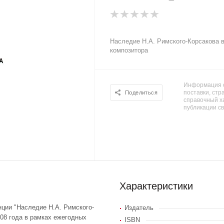
Наследие Н.А. Римского-Корсакова в
композитора
Информация о
поставки, стра
Поделиться
справочный х
публикации с
Характеристики
ции "Наследие Н.А. Римского-
Издатель
008 года в рамках ежегодных
ISBN