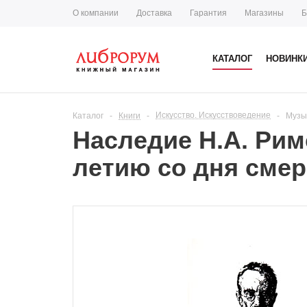
О компании
Доставка
Гарантия
Магазины
Б
КАТАЛОГ
НОВИНК
Искусство. Искусствоведение
Каталог
-
Книги
-
-
Музы
Наследие Н.А. Римс
летию со дня сме