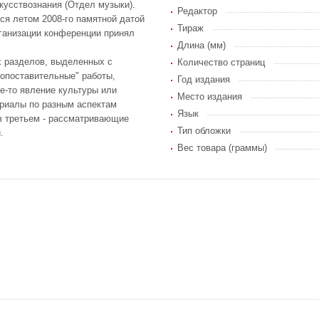
кусствознания (Отдел музыки).
Редактор
ся летом 2008-го памятной датой
Тираж
рганизации конференции принял
Длина (мм)
х разделов, выделенных с
Количество страниц
сопоставительные" работы,
Год издания
е-то явление культуры или
Место издания
ериалы по разным аспектам
Язык
в третьем - рассматривающие
Тип обложки
.
Вес товара (граммы)