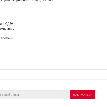
ии и СДЭК.
еживания.
у времени.