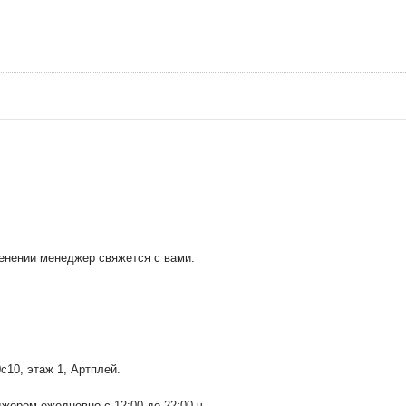
менении менеджер свяжется с вами.
0с10
, этаж 1, Артплей.
ером ежедневно с 12:00 до 22:00 ч.