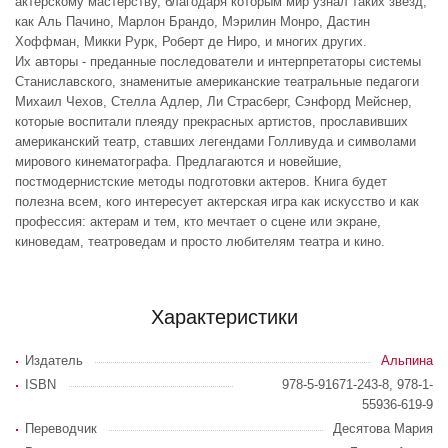
актерскому мастерству, благодаря которым мир узнал таких звезд,
как Аль Пачино, Марлон Брандо, Мэрилин Монро, Дастин
Хоффман, Микки Рурк, Роберт де Ниро, и многих других.
Их авторы - преданные последователи и интерпретаторы системы
Станиславского, знаменитые американские театральные педагоги
Михаил Чехов, Стелла Адлер, Ли Страсберг, Сэнфорд Мейснер,
которые воспитали плеяду прекрасных артистов, прославивших
американский театр, ставших легендами Голливуда и символами
мирового кинематографа. Предлагаются и новейшие,
постмодернистские методы подготовки актеров. Книга будет
полезна всем, кого интересует актерская игра как искусство и как
профессия: актерам и тем, кто мечтает о сцене или экране,
киноведам, театроведам и просто любителям театра и кино.
Характеристики
Издатель
Альпина
ISBN
978-5-91671-243-8, 978-1-
55936-619-9
Переводчик
Десятова Мария