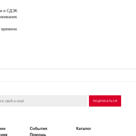
ии и СДЭК.
еживания.
у времени.
ине
События
Каталог
чник
Помощь