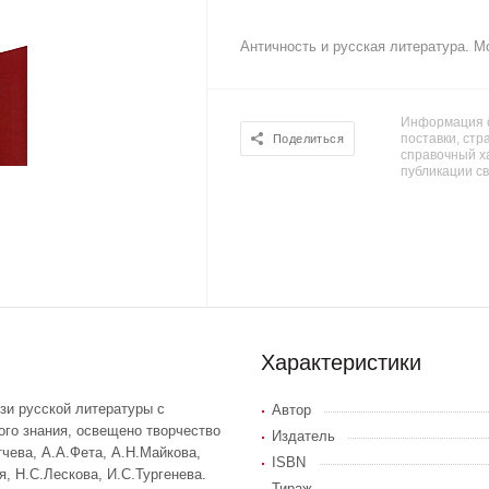
Античность и русская литература. М
Информация о
поставки, стра
Поделиться
справочный х
публикации с
Характеристики
зи русской литературы с
Автор
ого знания, освещено творчество
Издатель
тчева, А.А.Фета, А.Н.Майкова,
ISBN
я, Н.С.Лескова, И.С.Тургенева.
Тираж