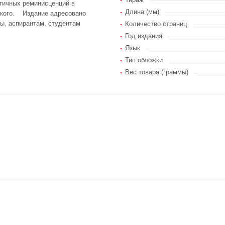
тичных реминисценций в
Длина (мм)
дского. Издание адресовано
ы, аспирантам, студентам
Количество страниц
Год издания
Язык
Тип обложки
Вес товара (граммы)