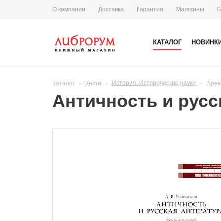
О компании
Доставка
Гарантия
Магазины
Б
КАТАЛОГ
НОВИНК
История. Исторические науки
Каталог
-
Книги
-
-
Древ
Античность и русс