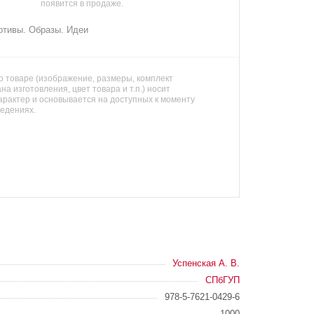
появится в продаже.
отивы. Образы. Идеи
 товаре (изображение, размеры, комплект
на изготовления, цвет товара и т.п.) носит
арактер и основывается на доступных к моменту
ведениях.
Успенская А. В.
СПбГУП
978-5-7621-0429-6
1000