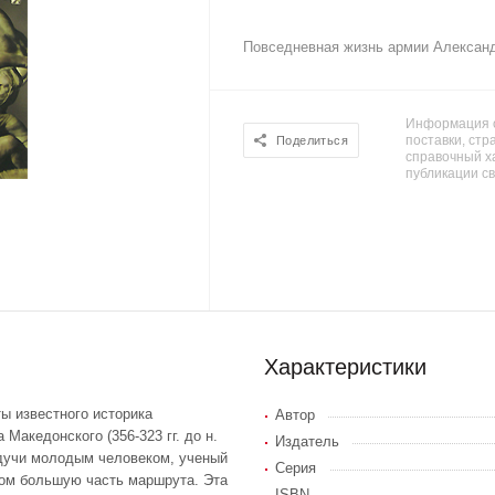
Повседневная жизнь армии Алексан
Информация о
поставки, стра
Поделиться
справочный х
публикации с
Характеристики
ы известного историка
Автор
Македонского (356-323 гг. до н.
Издатель
будучи молодым человеком, ученый
Серия
ком большую часть маршрута. Эта
ISBN