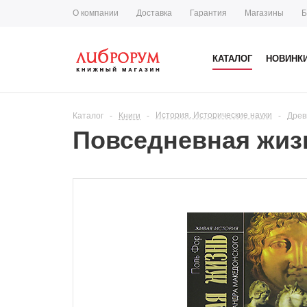
О компании
Доставка
Гарантия
Магазины
Б
КАТАЛОГ
НОВИНК
История. Исторические науки
Каталог
-
Книги
-
-
Древ
Повседневная жиз