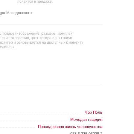
появится в продаже.
дра Македонского
 товаре (изображение, размеры, комплект
на изготовления, цвет товара и т.п.) носит
арактер и основывается на доступных к моменту
ведениях.
Фор Поль
Молодая гвардия
Повседневная жизнь человечества
978-5-235-03028-2