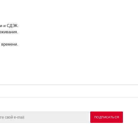
ии и СДЭК.
еживания.
у времени.