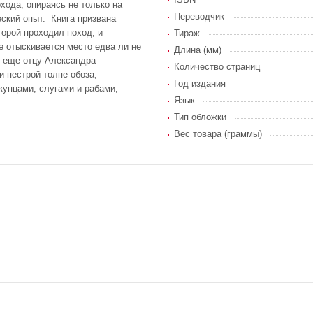
хода, опираясь не только на
Переводчик
еский опыт. Книга призвана
торой проходил поход, и
Тираж
е отыскивается место едва ли не
Длина (мм)
 еще отцу Александра
Количество страниц
и пестрой толпе обоза,
Год издания
купцами, слугами и рабами,
Язык
Тип обложки
Вес товара (граммы)