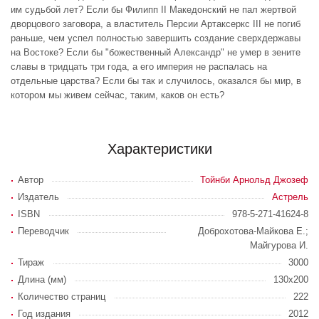
им судьбой лет? Если бы Филипп II Македонский не пал жертвой
дворцового заговора, а властитель Персии Артаксеркс III не погиб
раньше, чем успел полностью завершить создание сверхдержавы
на Востоке? Если бы "божественный Александр" не умер в зените
славы в тридцать три года, а его империя не распалась на
отдельные царства? Если бы так и случилось, оказался бы мир, в
котором мы живем сейчас, таким, каков он есть?
Характеристики
Автор
Тойнби Арнольд Джозеф
Издатель
Астрель
ISBN
978-5-271-41624-8
Переводчик
Доброхотова-Майкова Е.;
Майгурова И.
Тираж
3000
Длина (мм)
130х200
Количество страниц
222
Год издания
2012